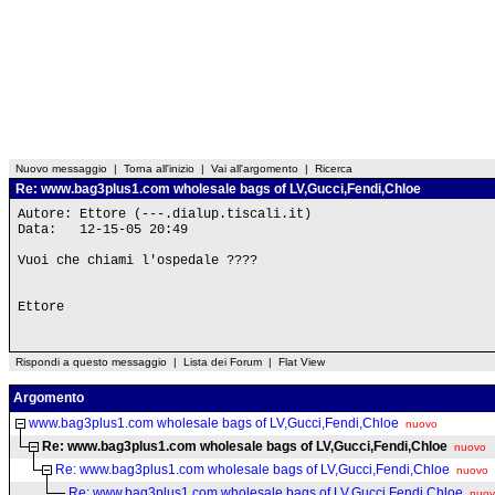
Nuovo messaggio
|
Torna all'inizio
|
Vai all'argomento
|
Ricerca
Re: www.bag3plus1.com wholesale bags of LV,Gucci,Fendi,Chloe
Autore: Ettore (---.dialup.tiscali.it)
Data: 12-15-05 20:49
Vuoi che chiami l'ospedale ????
Ettore
Rispondi a questo messaggio
|
Lista dei Forum
|
Flat View
Argomento
www.bag3plus1.com wholesale bags of LV,Gucci,Fendi,Chloe
nuovo
Re: www.bag3plus1.com wholesale bags of LV,Gucci,Fendi,Chloe
nuovo
Re: www.bag3plus1.com wholesale bags of LV,Gucci,Fendi,Chloe
nuovo
Re: www.bag3plus1.com wholesale bags of LV,Gucci,Fendi,Chloe
nuo